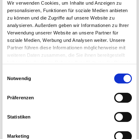
Wir verwenden Cookies, um Inhalte und Anzeigen zu
personalisieren, Funktionen für soziale Medien anbieten
Kirschtomate Rucola
zu können und die Zugriffe auf unsere Website zu
analysieren. Außerdem geben wir Informationen zu Ihrer
Verwendung unserer Website an unsere Partner für
soziale Medien, Werbung und Analysen weiter. Unsere
Partner führen diese Informationen möglicherweise mit
weiteren Daten zusammen, die Sie ihnen bereitgestellt
haben oder die sie im Rahmen Ihrer Nutzung der Dienste
gesammelt haben. Sie geben Einwilligung zu unseren
Einwilligungsauswahl
Cookies, wenn Sie unsere Webseite weiterhin nutzen.
Notwendig
Präferenzen
Statistiken
Toskana
Marketing