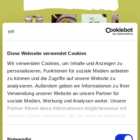
MARKTGEMÜSE
Diese Webseite verwendet Cookies
TOMATE OLIVE
Wir verwenden Cookies, um Inhalte und Anzeigen zu
personalisieren, Funktionen für soziale Medien anbieten
135 gramm
zu können und die Zugriffe auf unsere Website zu
analysieren. Außerdem geben wir Informationen zu Ihrer
Als Veggie-Pionier bringen wir immer wieder gerne
Verwendung unserer Website an unsere Partner für
Sachen ins Rollen. In diesem Fall Tomaten und Oliven.
soziale Medien, Werbung und Analysen weiter. Unsere
Rein ins Gläschen. Raus in große Welt des guten
Partner führen diese Informationen möglicherweise mit
Geschmacks. Denn wie heißt es so schön: Yummy
weiteren Daten zusammen, die Sie ihnen bereitgestellt
makes the world go round.
haben oder die sie im Rahmen Ihrer Nutzung der Dienste
gesammelt haben. Sie geben Einwilligung zu unseren
Einwilligungsauswahl
Cookies, wenn Sie unsere Webseite weiterhin nutzen.
Notwendig