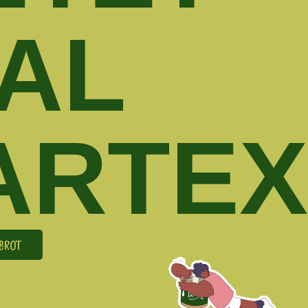
AL
ARTEX
DBROT