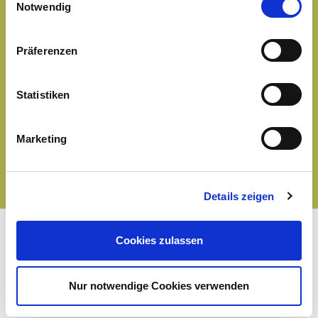
Cookies, wenn Sie unsere Webseite weiterhin nutzen.
Notwendig
Zutaten
Präferenzen
Allergene
Statistiken
Nährwerte
Marketing
Details zeigen
Cookies zulassen
Nur notwendige Cookies verwenden
MEHR VIELFALT