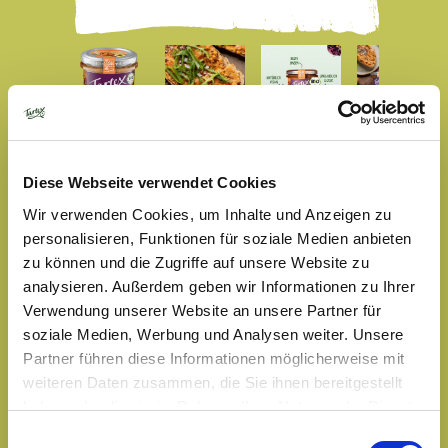
LINSEN LIEBE
TOP-PICKS
BELUGALINSE BALSAMICO
Diese Webseite verwendet Cookies
Wir verwenden Cookies, um Inhalte und Anzeigen zu
personalisieren, Funktionen für soziale Medien anbieten
140 Gramm
zu können und die Zugriffe auf unsere Website zu
Genuss in Hülse und Fülle. Ihren Namen haben die
analysieren. Außerdem geben wir Informationen zu Ihrer
Belugalinsen vom gleichnamigen Kaviar. Die
Verwendung unserer Website an unsere Partner für
Hülsenfrüchte sehen diesem nämlich sehr ähnlich – sind
soziale Medien, Werbung und Analysen weiter. Unsere
aber viel leckerer. Und natürlich rein pflanzlich. Verfeinert
Partner führen diese Informationen möglicherweise mit
mit feinstem Balsamico wird daraus eine Delikatesse,
weiteren Daten zusammen, die Sie ihnen bereitgestellt
nach der sich jeder Genießer die Finger leckt.
haben oder die sie im Rahmen Ihrer Nutzung der Dienste
gesammelt haben. Sie geben Einwilligung zu unseren
Einwilligungsauswahl