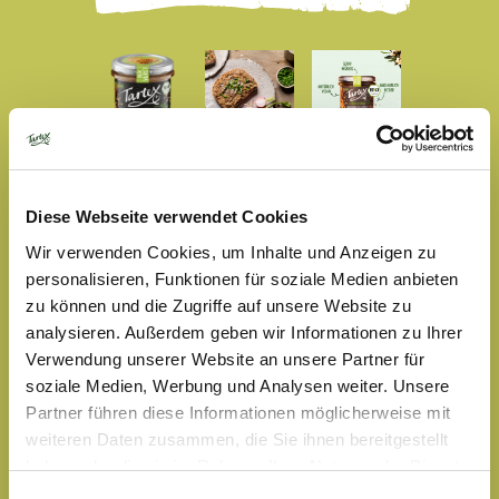
NIX VURST
LIEBER-VURST
Diese Webseite verwendet Cookies
Wir verwenden Cookies, um Inhalte und Anzeigen zu
135 Gramm
personalisieren, Funktionen für soziale Medien anbieten
zu können und die Zugriffe auf unsere Website zu
Wurstgeschmack ohne Tier? Lieber das! Unsere Lieber-
analysieren. Außerdem geben wir Informationen zu Ihrer
Vurst ist die pflanzliche Antwort auf den Wunsch nach
Verwendung unserer Website an unsere Partner für
einem würzigen, streichzarten Aufstrich mit ordentlich
soziale Medien, Werbung und Analysen weiter. Unsere
Charakter. Auf Linsenbasis, mit ausgewählten Gewürzen
Partner führen diese Informationen möglicherweise mit
und genau der richtigen Portion Biss sorgt sie für einen
weiteren Daten zusammen, die Sie ihnen bereitgestellt
echten Genussmoment auf dem Brot. Ganz ohne Fleisch
haben oder die sie im Rahmen Ihrer Nutzung der Dienste
– aber mit ganz viel Liebe!
gesammelt haben. Sie geben Einwilligung zu unseren