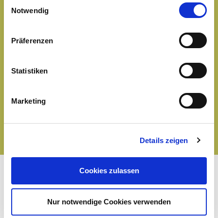
Einwilligungsauswahl
Cookies, wenn Sie unsere Webseite weiterhin nutzen.
Notwendig
Zutaten
Präferenzen
Allergene
Statistiken
Nährwerte
Marketing
Details zeigen
Cookies zulassen
Nur notwendige Cookies verwenden