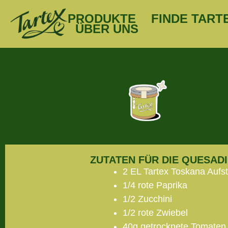
PRODUKTE
FINDE TART
ÜBER UNS
ZUTATEN FÜR DIE QUESADI
2 EL Tartex Toskana Aufst
1/4 rote Paprika
1/2 Zucchini
1/2 rote Zwiebel
40g getrocknete Tomaten