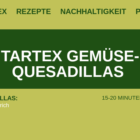
EX
REZEPTE
NACHHALTIGKEIT
TARTEX GEMÜSE-
QUESADILLAS
LLAS:
15-20 MINUT
rich