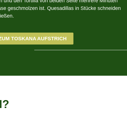
n und den Tortilla von beiden Seite mehrere Minuten
äse geschmolzen ist. Quesadillas in Stücke schneiden
ießen.
ZUM TOSKANA AUFSTRICH
N?