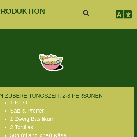
PRODUKTION
EN ZUBEREITUNGSZEIT, 2-3 PERSONEN
1 EL Öl
Salz & Pfeffer
1 Zweig Basilikum
2 Tortillas
50g (pflanzlicher) K
ä
se