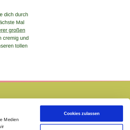
ke dich durch
nächste Mal
rer großen
n cremig und
seren tollen
Cookies zulassen
le Medien
ir
IMPRESSUM