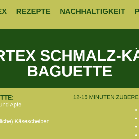
EX
REZEPTE
NACHHALTIGKEIT
RTEX SCHMALZ-K
BAGUETTE
TTE:
12-15 MINUTEN ZUBERE
 und Apfel
zliche) Käsescheiben