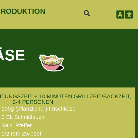
PRODUKTION
ÄSE
ITUNGSZEIT + 10 MINUTEN GRILLZEIT/BACKZEIT,
2-4 PERSONEN
100g (pflanzlicher) Frischkäse
3 EL Schnittlauch
Salz, Pfeffer
1/2 rote Zwiebel