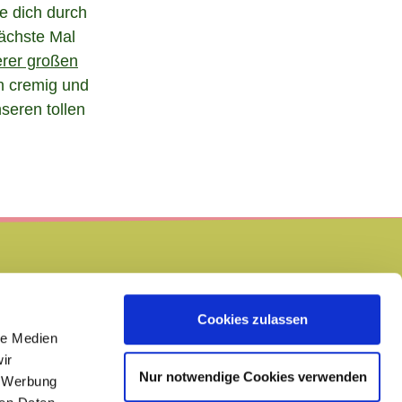
ke dich durch
nächste Mal
rer großen
n cremig und
seren tollen
Cookies zulassen
le Medien
ir
IMPRESSUM
Nur notwendige Cookies verwenden
, Werbung