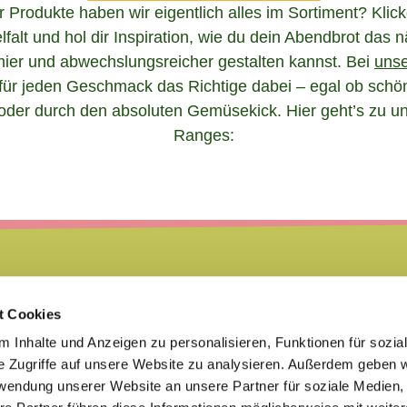
 Produkte haben wir eigentlich alles im Sortiment? Klic
lfalt und hol dir Inspiration, wie du dein Abendbrot das 
er und abwechslungsreicher gestalten kannst. Bei
unse
 für jeden Geschmack das Richtige dabei – egal ob schö
oder durch den absoluten Gemüsekick. Hier geht’s zu un
Ranges:
t Cookies
 Inhalte und Anzeigen zu personalisieren, Funktionen für sozia
e Zugriffe auf unsere Website zu analysieren. Außerdem geben w
PRESSE
KARRIERE
FAQ
KONTAKT
DATENSCHUTZERKLÄRUNG
rwendung unserer Website an unsere Partner für soziale Medien