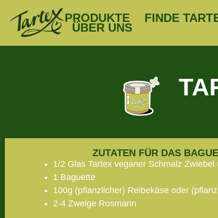
PRODUKTE
FINDE TART
ÜBER UNS
TA
ZUTATEN FÜR DAS BAGUE
1/2 Glas Tartex veganer Schmalz Zwiebel
1 Baguette
100g (pflanzlicher) Reibekäse oder (pflan
2-4 Zweige Rosmarin