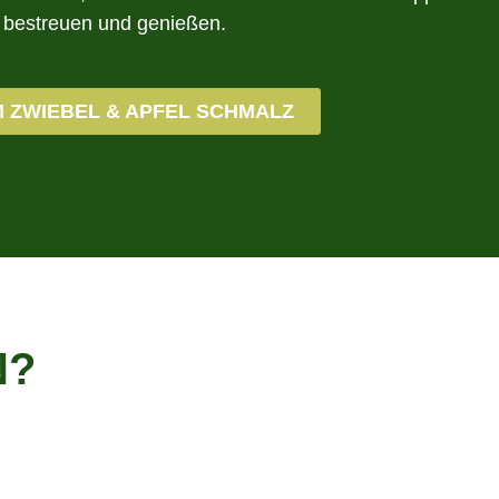
r bestreuen und genießen.
 ZWIEBEL & APFEL SCHMALZ
N?